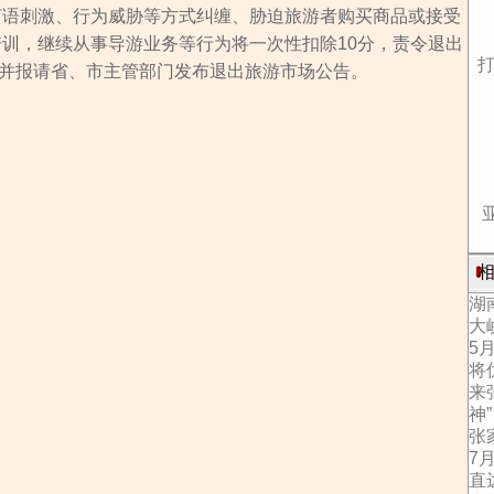
言语刺激、行为威胁等方式纠缠、胁迫旅游者购买商品或接受
培训，继续从事导游业务等行为将一次性扣除10分，责令退出
并报请省、市主管部门发布退出旅游市场公告。
相
湖
大
5
将
来
神”
张
7
直