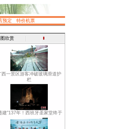
店预定
特价机票
图欣赏
广西一景区游客冲破玻璃滑道护
栏
违建”137年！西班牙圣家堂终于