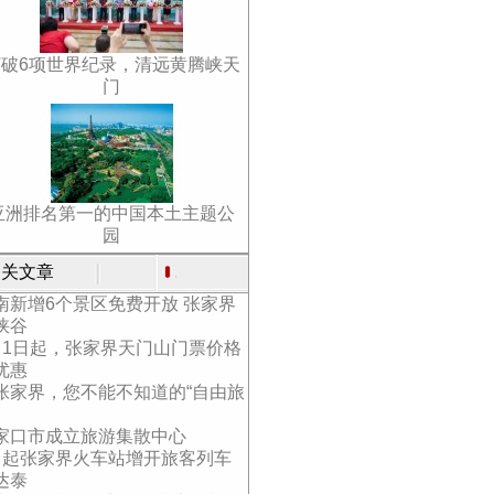
打破6项世界纪录，清远黄腾峡天
门
亚洲排名第一的中国本土主题公
园
关文章
南新增6个景区免费开放 张家界
峡谷
月1日起，张家界天门山门票价格
优惠
张家界，您不能不知道的“自由旅
家口市成立旅游集散中心
月起张家界火车站增开旅客列车
达泰