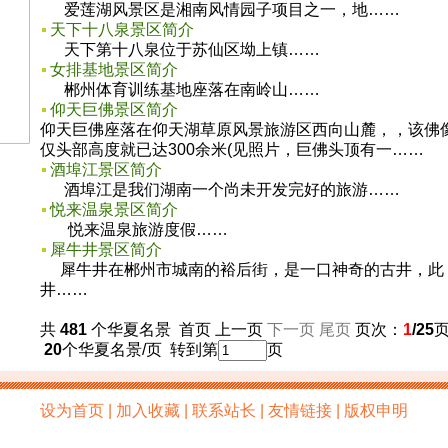
爱莲湖风景区是湘南风情园子项目之一，地……
天下十八泉景区简介
天下第十八泉位于苏仙区坳上镇……
女排基地景区简介
郴州体育训练基地座落在南岭山……
仰天巨佛景区简介
仰天巨佛座落在仰天湖草原风景旅游区西向山麓，，该佛
仅头部高度就已达300余米(见照片，巨佛头顶有一……
酒埠江景区简介
酒埠江是我们湖南一个尚未开发完好的旅游……
悦来温泉景区简介
悦来温泉旅游度假……
犀牛井景区简介
犀牛井在郴州市城南的裕后街，是一口神奇的古井，此
井……
共
481
个华夏名景 首页 上一页
下一页
尾页
页次：
1
/25
20
个华夏名景/页 转到第
页
设为首页 | 加入收藏 | 联系站长 | 友情链接 | 版权申明