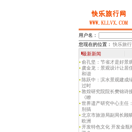
用户名：
您现在的位置：
快乐旅行
最新新闻
俞孔坚：节省才是好景
虞金龙：景观设计让居
和谐
陈跃中：滨水景观建成
过时
敦煌研究院院长樊锦诗
《瞭
世界遗产研究中心主任
别搞
北京市旅游局副局长顾
欧洲
开发特色文化 开发金瓶