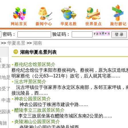
密码
：
验证码：
>>
华夏名景
>>
湖南
湖南华夏名景列表
观
蔡伦纪念馆景区简介
住更加
蔡伦纪念馆位于耒阳市蔡侯祠内。蔡侯祠，原为东汉造纸
明家蔡伦（公元63—121年）故宅，后人就其宅基……
绿地是
沅古坪景区简介
沅古坪镇位于张家界市永定区东南部，东邻王家坪镇，
接受了
接沅陵县，西……
神农公园景区简介
：申遗
神农公园位于株洲市建设中路……
醴陵李立三故居景区简介
晓园谈
李立三故居坐落在醴陵市城区东南2公里的……
炎陵湘山公园景区简介
梅旅
炎陵湘山公园位于炎陵县城西……