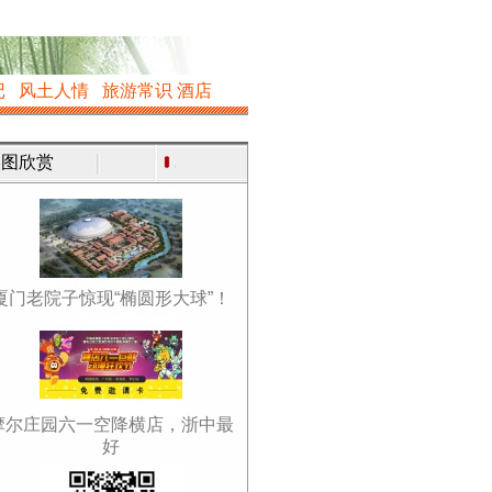
记
风土人情
旅游常识
酒店
图欣赏
厦门老院子惊现“椭圆形大球”！
摩尔庄园六一空降横店，浙中最
好