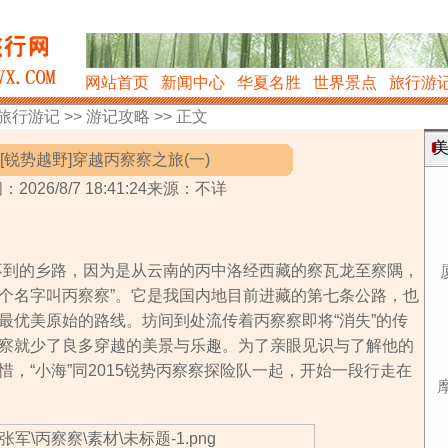
网站首页
新闻中心
华夏名胜
世界景点
旅行游
旅行游记
>>
游记攻略
>> 正文
美
[锐势越野]穿越丙察察之旅(一)
：2026/8/7 18:41:24来源：不详
到的乡路，因为是从云南的丙中洛经西藏的察瓦龙至察隅，
个名字叫丙察察”。它是我国内地目前进藏的第七条公路，也
最优美原始的路线。坊间到处流传着丙察察即将“消失”的传
察就少了良多穿越的美景与乐趣。为了亲眼见识与了解他的
，“小海”同2015锐势丙察察探险队一起，开始一段行走在