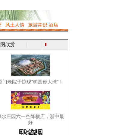
记
风土人情
旅游常识
酒店
图欣赏
厦门老院子惊现“椭圆形大球”！
摩尔庄园六一空降横店，浙中最
好