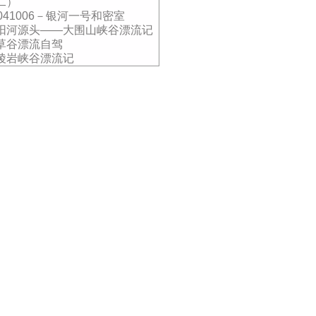
二）
0041006－银河一号和密室
阳河源头——大围山峡谷漂流记
草谷漂流自驾
陵岩峡谷漂流记