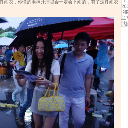
（
件雨衣，你懂的雨神开演唱会一定会下雨的，有了这件雨衣
2
浏
兰
武