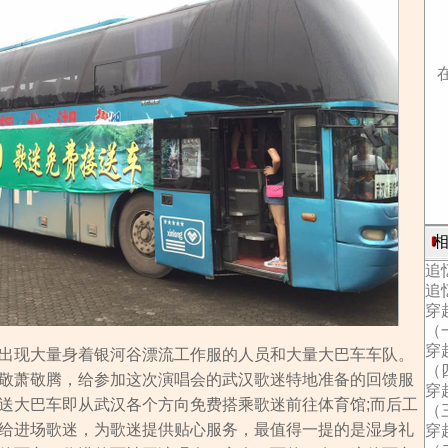
相
追
追
穿
（
穿
现大量身着银河谷漂流工作服的人员和大量大巴车车队。
（
敬萧敬腾，给参加这次演唱会的武汉歌迷特地准备的回馈服
穿
送大巴车即从武汉各个方向免费搭乘歌迷前往体育馆;而后工
（
给进场歌迷，为歌迷提供贴心服务，最值得一提的是湿身礼
穿