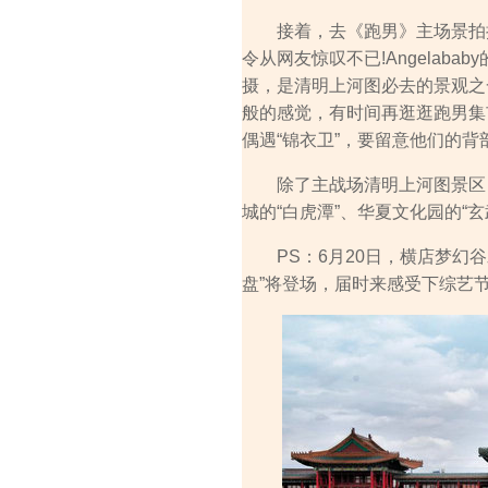
接着，去《跑男》主场景拍摄
令从网友惊叹不已!Angela
摄，是清明上河图必去的景观之
般的感觉，有时间再逛逛跑男集
偶遇“锦衣卫”，要留意他们的背
除了主战场清明上河图景区，
城的“白虎潭”、华夏文化园的“
PS：6月20日，横店梦幻谷
盘”将登场，届时来感受下综艺节