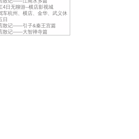
店散记——江南水乡篇
江4日无聊游--横店影视城
驾车杭州、横店、金华、武义休
五日
店散记——引子&秦王宫篇
店散记——大智禅寺篇