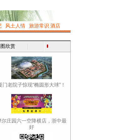
记
风土人情
旅游常识
酒店
图欣赏
厦门老院子惊现“椭圆形大球”！
摩尔庄园六一空降横店，浙中最
好