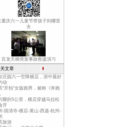
在重庆六一儿童节带孩子到哪里
去
百龙天梯突发事故救援演习
关文章
尔庄园六一空降横店，浙中最好
的动
店“开拍”女版跑男，被称《奔跑
，
闪耀的5公里，横店穿越马拉松
妆开
州-国清寺-横店-黄山-西递-杭州-
州
店旅游