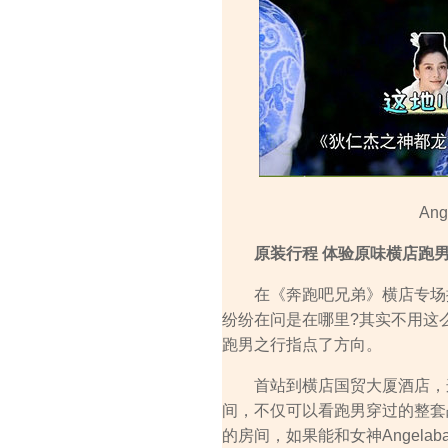
An
原装行程 体验原味横店跑
在《奔跑吧兄弟》横店专场播
纷纷在问是在哪里?其实不用这
跑男之行指点了方向。
首站到横店国贸大厦酒店，这
间，不仅可以看跑男穿过的整套
的房间，如果能和女神Angelab