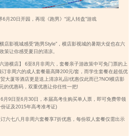
6月20日开园，再现《跑男》“泥人转盘”游戏
影视城感受“跑男Style”，横店影视城的暑期大促也在六
政策让你感受夏日的清凉。
游横店】 6至8月非周六，套餐亲子游政策中可免门票的上
;预订非周六的成人套餐最高降200元/套，而学生套餐在超低优
;国贸大厦等酒店更是送上清凉礼品!优惠仅此而已?NO!横店影
30元的优惠码，双重优惠让你任性一把!
月9日至6月30日，本届高考生购买单人票，即可免费带领
份证及2015年高考准考证)
订六七八月非周六套餐享7折优惠，每份双人套餐仅需出示