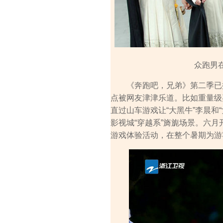
众跑男
《奔跑吧，兄弟》第二季已播
点被网友津津乐道。比如重量级
直过山车游戏让“大黑牛”李晨和
影视城“穿越系”旖旎场景。六月
游戏体验活动，在整个暑期为游客献