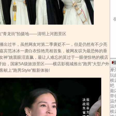
在“青龙街”拍摄地——清明上河图景区
出过半，虽然网友对第二季褒贬不一，但是仍然有不少亮
嘉宾范冰冰一袭白衣惊艳亮相首集，被网友叹为最恐怖的垂
“女神”姚晨眼泪直飙，最让人难忘的莫过于一眼便惊艳的横店
相
开始，国家5A级旅游景区——横店影视城推出“跑男”大型户外
摩
上“跑男Style”般新体验!
玩
横
吧
最
带
温
温
横