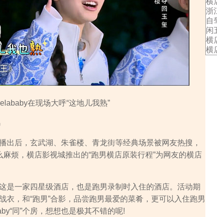
横
浙
自
闲
横
横
gelababy在现场大呼“这地儿我熟”
男
出后，玄武湖、朱雀楼、青龙街等经典场景被网友热搜，
么麻烦，横店影视城推出的“跑男横店原装行程”为网友的横店
是一家四星级酒店，也是跑男录制时入住的酒店。活动期
战衣，和“跑男”合影，品尝跑男最爱的菜肴，更可以入住跑男
aby“同”个房，想想也是极其不错的呢!