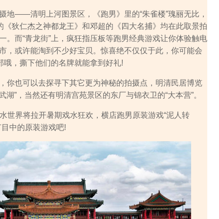
地——清明上河图景区，《跑男》里的“朱雀楼”瑰丽无比，
baby的《狄仁杰之神都龙王》和邓超的《四大名捕》均在此取景拍
一。而“青龙街”上，疯狂指压板等跑男经典游戏让你体验触电
市，或许能淘到不少好宝贝。惊喜绝不仅仅于此，你可能会
部哦，撕下他们的名牌就能拿到好礼!
你也可以去探寻下其它更为神秘的拍摄点，明清民居博览
玄武湖”，当然还有明清宫苑景区的东厂与锦衣卫的“大本营”。
水世界将拉开暑期戏水狂欢，横店跑男原装游戏“泥人转
目中的原装游戏吧!