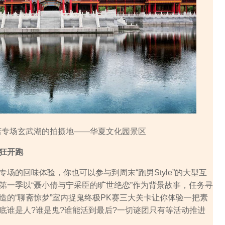
店专场玄武湖的拍摄地——华夏文化园景区
狂开跑
的回味体验，你也可以参与到周末“跑男Style”的大型互
第一季以“聂小倩与宁采臣的旷世绝恋”作为背景故事，任务寻
造的“聊斋惊梦”室内捉鬼终极PK赛三大关卡让你体验一把素
底谁是人?谁是鬼?谁能活到最后?一切谜团只有等活动推进