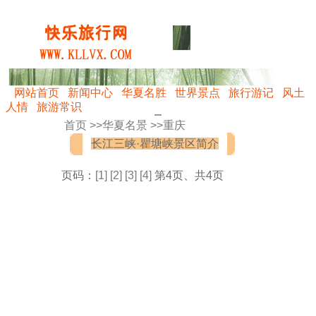
网站首页
新闻中心
华夏名胜
世界景点
旅行游记
风土
人情
旅游常识
首页 >>
华夏名景
>>
重庆
长江三峡·瞿塘峡景区简介
页码：
[1]
[2]
[3]
[4]
第4页、共4页