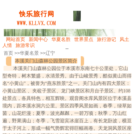
网站首页
新闻中心
华夏名胜
世界景点
旅行游记
风土
人情
旅游常识
首页 >>
华夏名景
>>
辽宁
本溪关门山森林公园景区简介
本溪关门山森林公园位于本溪市东南七十公里处，它山
型奇特，树木繁盛，水清景秀。由于山峻景秀，酷似黄山而得
名“小黄山”，被誉为“燕东胜景”之一。关门山内有四大景区：
小黄山景区 、夹砬子景区、龙门峡景区和月台子景区、约108
处景点，各具特色，相互辉映。观音阁水库风景区位于本溪县
境内，距本溪水洞六公里。景区四季风景如画，春季，绿草如
茵，山花烂漫；夏季，波光粼粼，一碧万顷；秋季，万山红
遍，野果满山；冬季，飞雪迎宾冰崖百上，有长龙卧波，横亘
于太子河上，形成一幅气势辉宏得巨幅画卷。天龙洞风景区座