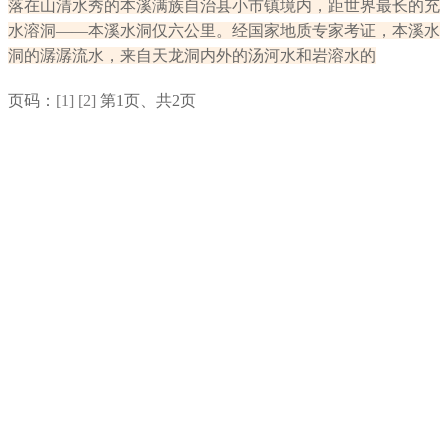
落在山清水秀的本溪满族自治县小市镇境内，距世界最长的充
水溶洞——本溪水洞仅六公里。经国家地质专家考证，本溪水
洞的潺潺流水，来自天龙洞内外的汤河水和岩溶水的
页码：
[1]
[2]
第1页、共2页