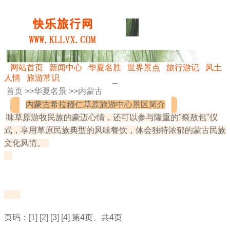
网站首页
新闻中心
华夏名胜
世界景点
旅行游记
风土
人情
旅游常识
首页 >>
华夏名景
>>
内蒙古
内蒙古希拉穆仁草原旅游中心景区简介
味草原游牧民族的豪迈心情，还可以参与隆重的"祭敖包"仪
式，享用草原民族典型的风味餐饮，体会独特浓郁的蒙古民族
文化风情。
页码：
[1]
[2]
[3]
[4]
第4页、共4页