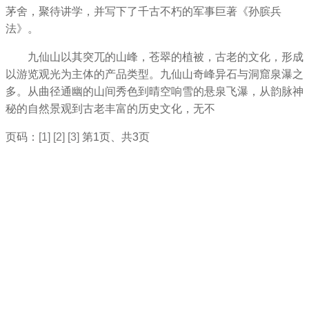
茅舍，聚待讲学，并写下了千古不朽的军事巨著《孙膑兵
法》。
九仙山以其突兀的山峰，苍翠的植被，古老的文化，形成
以游览观光为主体的产品类型。九仙山奇峰异石与洞窟泉瀑之
多。从曲径通幽的山间秀色到晴空响雪的悬泉飞瀑，从韵脉神
秘的自然景观到古老丰富的历史文化，无不
页码：
[1]
[2]
[3]
第1页、共3页