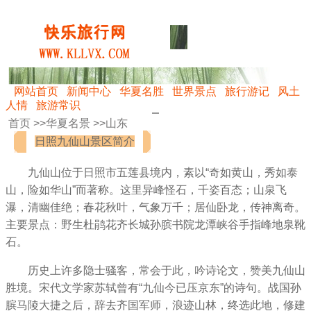
网站首页
新闻中心
华夏名胜
世界景点
旅行游记
风土
人情
旅游常识
首页 >>
华夏名景
>>
山东
日照九仙山景区简介
九仙山位于日照市五莲县境内，素以“奇如黄山，秀如泰
山，险如华山”而著称。这里异峰怪石，千姿百态；山泉飞
瀑，清幽佳绝；春花秋叶，气象万千；居仙卧龙，传神离奇。
主要景点：野生杜鹃花齐长城孙膑书院龙潭峡谷手指峰地泉靴
石。
历史上许多隐士骚客，常会于此，吟诗论文，赞美九仙山
胜境。宋代文学家苏轼曾有“九仙今已压京东”的诗句。战国孙
膑马陵大捷之后，辞去齐国军师，浪迹山林，终选此地，修建