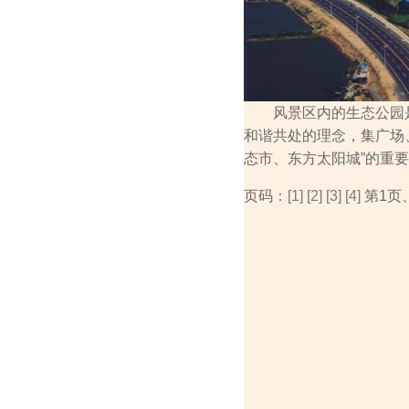
风景区内的生态公园是
和谐共处的理念，集广场
态市、东方太阳城”的重
页码：
[1]
[2]
[3]
[4]
第1页