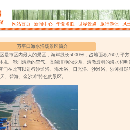
网站首页
新闻中心
华夏名胜
世界景点
旅行游记
风
万平口海水浴场景区简介
是市区内最大的景区，海岸线长5000米，占地面积760万平方
环境、湿润清新的空气、宽阔洁净的沙滩、清澈透明的海水和明
客们在此可以进行沙滩浴、海水浴、日光浴、沙滩浴、沙滩排球
蓝天、碧海、金沙滩”特色的景区。