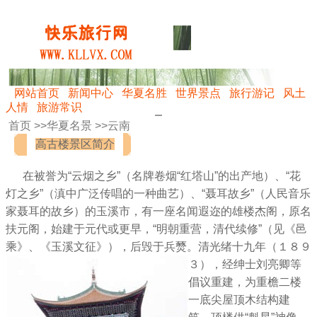
网站首页
新闻中心
华夏名胜
世界景点
旅行游记
风土
人情
旅游常识
首页 >>
华夏名景
>>
云南
高古楼景区简介
在被誉为“云烟之乡”（名牌卷烟“红塔山”的出产地）、“花
灯之乡”（滇中广泛传唱的一种曲艺）、“聂耳故乡”（人民音乐
家聂耳的故乡）的玉溪市，有一座名闻遐迩的雄楼杰阁，原名
扶元阁，始建于元代或更早，“明朝重营，清代续修”（见《邑
乘》、《玉溪文征》），后毁于兵燹。
清光绪十九年（１８９
３），经绅士刘亮卿等
倡议重建，为重檐二楼
一底尖屋顶木结构建