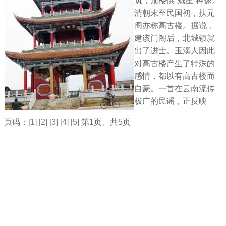
筑，顶楼供“魁星”神像。
清朝末至民国初，扶元
阁亦称高古楼。据说，
建该门阁后，北城镇就
出了进士。玉溪人因此
对高古楼产生了特殊的
感情，都以有高古楼而
自豪。一首在云南流传
极广的民谣，正反映
页码：
[1]
[2]
[3]
[4]
[5]
第1页、共5页