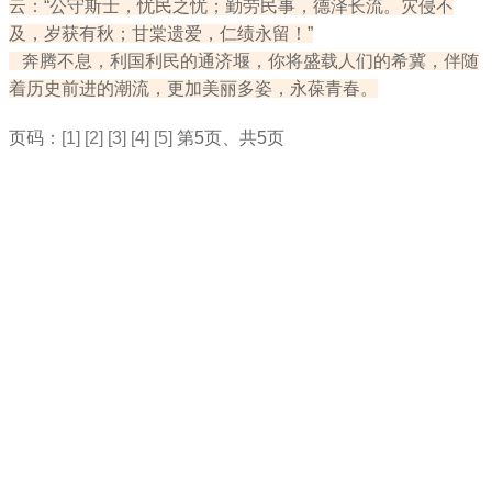
云：“公守斯士，忧民之忧；勤劳民事，德泽长流。灾侵不
及，岁获有秋；甘棠遗爱，仁绩永留！”
奔腾不息，利国利民的通济堰，你将盛载人们的希冀，伴随
着历史前进的潮流，更加美丽多姿，永葆青春。
页码：
[1]
[2]
[3]
[4]
[5]
第5页、共5页