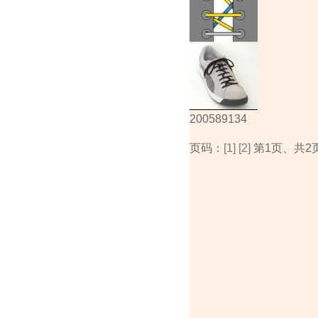
200589134
页码：
[1]
[2]
第1页、共2