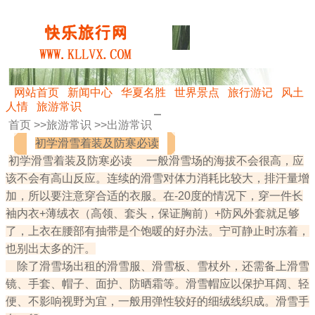
网站首页
新闻中心
华夏名胜
世界景点
旅行游记
风土
人情
旅游常识
首页 >>
旅游常识
>>
出游常识
初学滑雪着装及防寒必读
初学滑雪着装及防寒必读 一般滑雪场的海拔不会很高，应
该不会有高山反应。连续的滑雪对体力消耗比较大，排汗量增
加，所以要注意穿合适的衣服。在-20度的情况下，穿一件长
袖内衣+薄绒衣（高领、套头，保证胸前）+防风外套就足够
了，上衣在腰部有抽带是个饱暖的好办法。宁可静止时冻着，
也别出太多的汗。
除了滑雪场出租的滑雪服、滑雪板、雪杖外，还需备上滑雪
镜、手套、帽子、面护、防晒霜等。滑雪帽应以保护耳阔、轻
便、不影响视野为宜，一般用弹性较好的细绒线织成。滑雪手