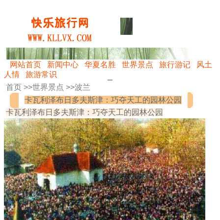
网站首页
新闻中心
华夏名胜
世界景点
旅行游记
风土
人情
旅游常识
首页 >>
世界景点
>>
波兰
卡瓦利泽布日多夫斯津：巧夺天工的园林公园
卡瓦利泽布日多夫斯津：巧夺天工的园林公园