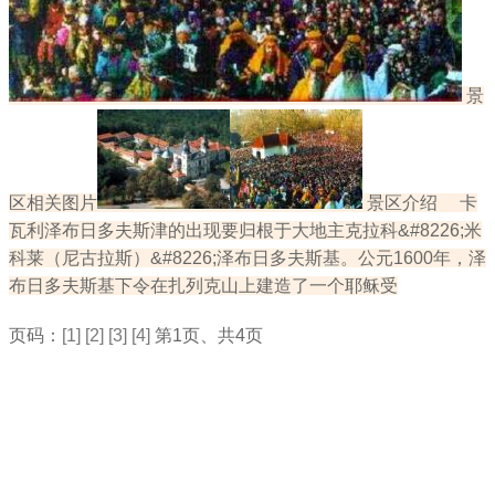
景
区相关图片
景区介绍 卡
瓦利泽布日多夫斯津的出现要归根于大地主克拉科&#8226;米
科莱（尼古拉斯）&#8226;泽布日多夫斯基。公元1600年，泽
布日多夫斯基下令在扎列克山上建造了一个耶稣受
页码：
[1]
[2]
[3]
[4]
第1页、共4页