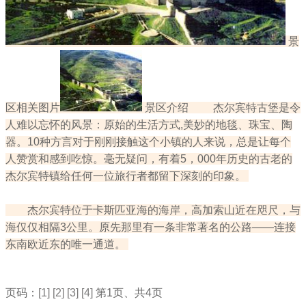
景
区相关图片
景区介绍 杰尔宾特古堡是令
人难以忘怀的风景：原始的生活方式,美妙的地毯、珠宝、陶
器。10种方言对于刚刚接触这个小镇的人来说，总是让每个
人赞赏和感到吃惊。毫无疑问，有着5，000年历史的古老的
杰尔宾特镇给任何一位旅行者都留下深刻的印象。
杰尔宾特位于卡斯匹亚海的海岸，高加索山近在咫尺，与
海仅仅相隔3公里。原先那里有一条非常著名的公路——连接
东南欧近东的唯一通道。
页码：
[1]
[2]
[3]
[4]
第1页、共4页