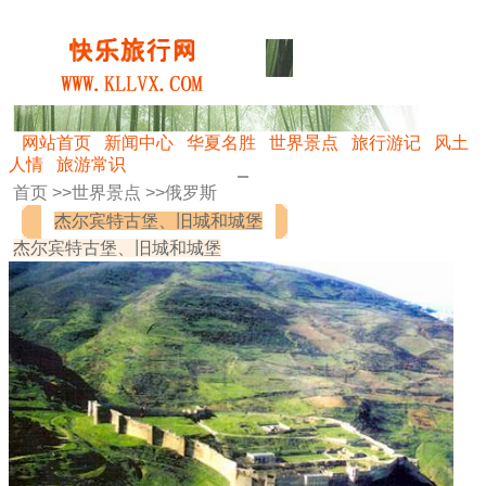
网站首页
新闻中心
华夏名胜
世界景点
旅行游记
风土
人情
旅游常识
首页 >>
世界景点
>>
俄罗斯
杰尔宾特古堡、旧城和城堡
杰尔宾特古堡、旧城和城堡