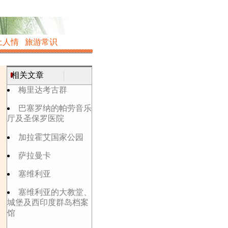
土人情
旅游常识
相关文章
梅里达考古群
巴塞罗纳的帕劳音乐
厅及圣保罗医院
加拉霍艾国家公园
萨拉曼卡
塞维利亚
塞维利亚的大教堂、
城堡及西印度群岛档案
馆