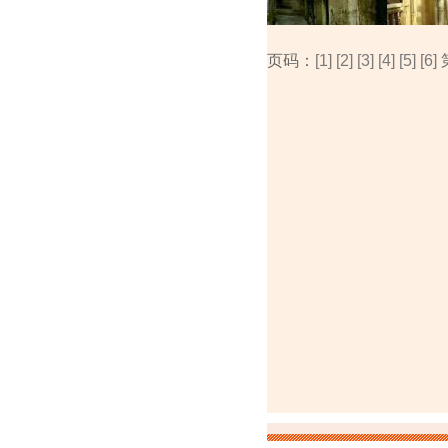
页码：
[1]
[2]
[3]
[4]
[5]
[6]