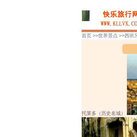
首页 >>
世界景点
>>
西班
托莱多（历史名城）