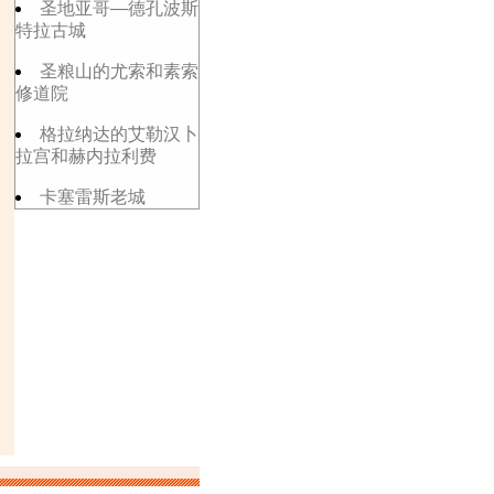
圣地亚哥—德孔波斯
特拉古城
圣粮山的尤索和素索
修道院
格拉纳达的艾勒汉卜
拉宫和赫内拉利费
卡塞雷斯老城