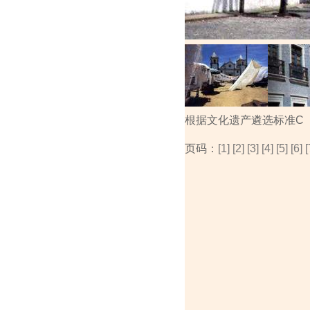
根据文化遗产遴选标准C
页码：
[1]
[2]
[3]
[4]
[5]
[6]
[