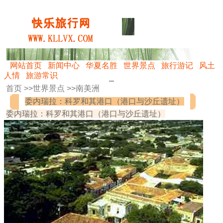
网站首页
新闻中心
华夏名胜
世界景点
旅行游记
风土
人情
旅游常识
首页 >>
世界景点
>>
南美洲
委内瑞拉：科罗和其港口（港口与沙丘遗址）
委内瑞拉：科罗和其港口（港口与沙丘遗址）