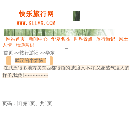
网站首页
新闻中心
华夏名胜
世界景点
旅行游记
风土
人情
旅游常识
首页 >>
旅行游记
>>
华东
武汉的小烦恼``
在武汉很多地方买东西都很烦的,态度又不好,又象盛气凌人的
样子,我倒!~~~~~~~~~
页码：
[1]
第1页、共1页