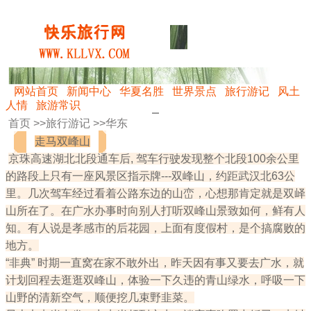
网站首页
新闻中心
华夏名胜
世界景点
旅行游记
风土
人情
旅游常识
首页 >>
旅行游记
>>
华东
走马双峰山
京珠高速湖北北段通车后, 驾车行驶发现整个北段100余公里
的路段上只有一座风景区指示牌---双峰山，约距武汉北63公
里。几次驾车经过看着公路东边的山峦，心想那肯定就是双峄
山所在了。在广水办事时向别人打听双峰山景致如何，鲜有人
知。有人说是孝感市的后花园，上面有度假村，是个搞腐败的
地方。
“非典” 时期一直窝在家不敢外出，昨天因有事又要去广水，就
计划回程去逛逛双峰山，体验一下久违的青山绿水，呼吸一下
山野的清新空气，顺便挖几束野韭菜。