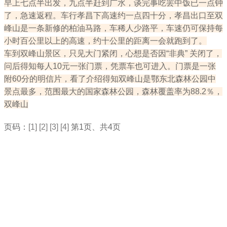
早上七点半出发，九点半赶到广水，谈完事吃罢中饭已一点钟
了，急速返程。车行孝昌下高速约一点四十分，孝昌出口至双
峰山是一条新修的柏油马路，车稀人少路平，车速仍可保持每
小时百公里以上的高速，约十公里的距离一会就跑到了。
车到双峰山景区，只见大门紧闭，心想是否因“非典” 关闭了，
问后得知每人10元一张门票，凭票车也可进入。门票是一张
附60分的明信片，看了介绍得知双峰山是鄂东北森林公园中
景点最多，范围最大的国家森林公园，森林覆盖率为88.2％，
双峰山
页码：
[1]
[2]
[3]
[4]
第1页、共4页