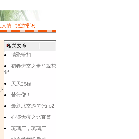
土人情
旅游常识
相关文章
情聚箭扣
初春进京之走马观花
记
天天旅程
小
苦行僧！
最新北京游简记no2
，
心迹无痕之北京篇
琉璃厂，琉璃厂