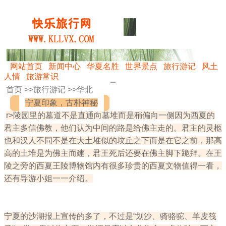
网站首页
新闻中心
华夏名胜
世界景点
旅行游记
风土
人情
旅游常识
首页 >>
旅行游记
>>
华北
宁夏印象，古朴神秘
r>陵园里的墓道不是直通向墓堆而是稍偏向一侧因为西夏的
君主多信佛教，他们认为中间的路是给佛主走的。君主的灵柩
也和汉人不同不是在大土堆似的坟丘之下而是在它之前，那高
高的土堆是为佛主而建，君王死后还要在佛主脚下跪拜。在王
陵之旁的西夏王陵博物馆内有很多珍贵的西夏文物值得一看，
还有导游小姐一一介绍。
宁夏的沙湖报上宣传的多了，不过是“划沙、骑骆驼、羊皮筏