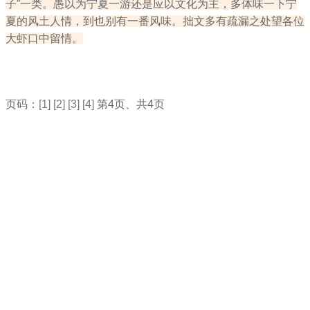
子”一类。愚以为宁夏一游还是应以文化为主，多体味一下宁
夏的风土人情，到也别有一番风味。拙文多有疏漏之处望各位
大虾口中留情。
页码：
[1]
[2]
[3]
[4]
第4页、共4页