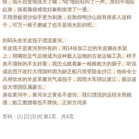
快，我不自觉地张大了嘴，“哇”地轻轻叫了一声。滑到平地站
起身，摸着脑袋感觉好象刚发泄了一通。
不用滑板滑沙似乎更为刺激，在敦煌鸣沙山就有很多人这样
干，可万一裤子磨破了也不是很光彩的吧。
到码头坐羊皮筏子漂流黄河。
羊皮筏子是黄河所特有的，用14张加工过的羊皮捆在木架
上，用嘴吹足气后便成为这种载人运物的古老运输工具。样子
灰不溜秋的不太好看，我怎么瞧着象一根根粗大的肠子。听说
成吉思汗攻打大理国时因为缺乏船只而受阻金沙江，他命令士
兵用饮水的羊皮革囊充气成筏子，因而大军得以渡江，最后逼
迫大理国臣属蒙古。
身在黄河中，黄河水之黄名不虚传。我们漂流的这段水势颇
缓，船工磨蹭着也不撑快。正前方河床
页码：
[1]
[2]
[3]
[4]
第1页、共4页