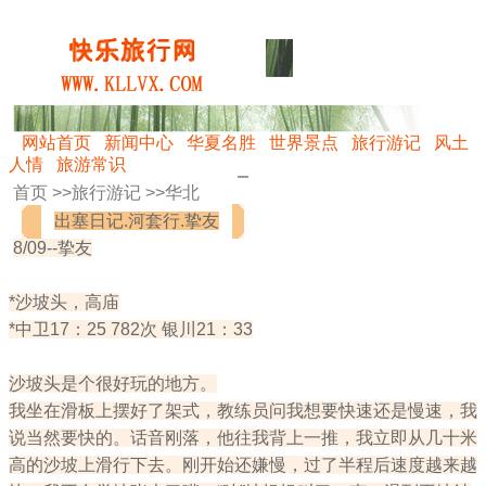
网站首页
新闻中心
华夏名胜
世界景点
旅行游记
风土
人情
旅游常识
首页 >>
旅行游记
>>
华北
出塞日记.河套行.挚友
8/09--挚友
*沙坡头，高庙
*中卫17：25 782次 银川21：33
沙坡头是个很好玩的地方。
我坐在滑板上摆好了架式，教练员问我想要快速还是慢速，我
说当然要快的。话音刚落，他往我背上一推，我立即从几十米
高的沙坡上滑行下去。刚开始还嫌慢，过了半程后速度越来越