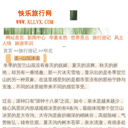
网站首页
新闻中心
华夏名胜
世界景点
旅行游记
风土
人情
旅游常识
首页 >>
旅行游记
>>
华北
走--山玩冰去
冬季的贺兰山虽没有春天的妩媚、夏天的凉爽、秋天的娇
艳，却另有一番情趣。那一片冰天雪地，显示出的是冬季贺兰
山的另一种景象。在这里感受到的是都市里没有的那份宁静与
安逸，不同的冰景能带来不同的感官享受。
过去，滚钟口有“滚钟十八泉”之说。如今，泉水是越来越少，
核心风景区内形成规模冰景的有4条沟，最能体现整个贺兰山
冰景的是大寺沟。大寺沟是曲折幽深的峭峡谷，高挺险峻，气
势恢弘，雄奇壮观。夏天沟内树木苍翠，泉水清澈，有很多处