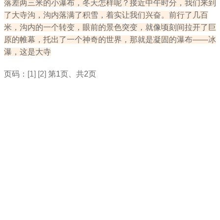
落差两三米的小瀑布，冬天怎样呢？接近中午时分，我们来到
了大寺沟，沟内落满了积雪，着实让我们兴奋。前行了几百
米，沟内的一个转变，眼前的景色突变，就像顷刻间拉开了巨
原的帷幕，托出了一个神奇的世界，那就是凝固的瀑布——冰
瀑，这是大寺
页码：
[1]
[2]
第1页、共2页