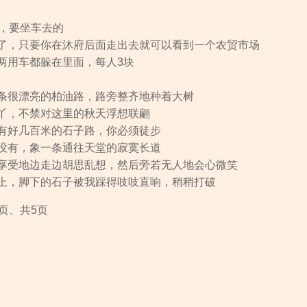
里，要坐车去的
了，只要你在沐府后面走出去就可以看到一个农贸市场
两用车都躲在里面，每人3块
条很漂亮的柏油路，路旁整齐地种着大树
丫，不禁对这里的秋天浮想联翩
有好几百米的石子路，你必须徒步
没有，象一条通往天堂的寂寞长道
享受地边走边胡思乱想，然后旁若无人地会心微笑
上，脚下的石子被我踩得吱吱直响，稍稍打破
页、共5页