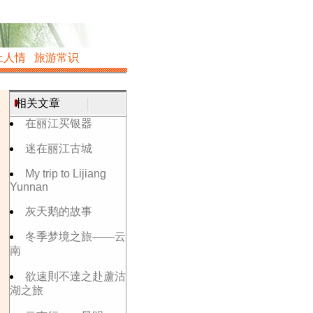
土人情
旅游常识
相关文章
在丽江买银器
迷在丽江古城
My trip to Lijiang
Yunnan
灰天鹅的故事
冬季梦境之旅——云
南
欲速則不達之赴蘆沽
湖之旅