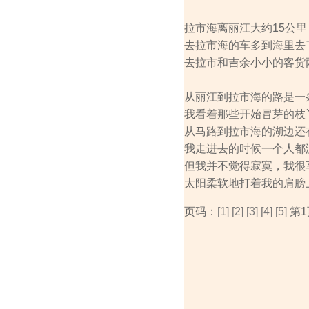
拉市海离丽江大约15公
去拉市海的车多到海里去
去拉市和吉余小小的客货
从丽江到拉市海的路是一
我看着那些开始冒芽的枝
从马路到拉市海的湖边还
我走进去的时候一个人都
但我并不觉得寂寞，我很
太阳柔软地打着我的肩膀
页码：
[1]
[2]
[3]
[4]
[5]
第1