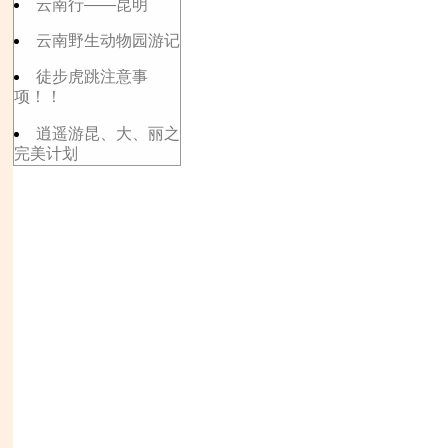
云南行——昆明
云南野生动物园游记
徒步虎跳注意事
项！！
逍遥游昆、大、丽之
完美计划