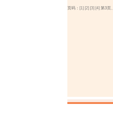
页码：
[1]
[2]
[3]
[4]
第3页