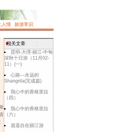
土人情
旅游常识
相关文章
昆明-大理-丽江-中甸
深秋十日游（11月02-
11）(一)
心路—永远的
Shangrila(完成篇)
我心中的香格里拉
（四）
湖
我心中的香格里拉
清
（六）
大
逍遥自在丽江游