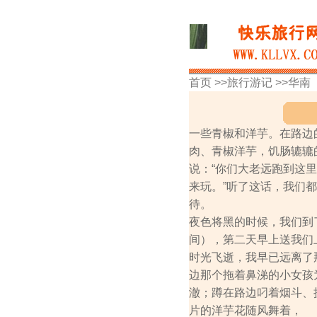
首页 >>
旅行游记
>>
华南
一些青椒和洋芋。在路边
肉、青椒洋芋，饥肠辘辘
说：“你们大老远跑到这
来玩。”听了这话，我们
待。
夜色将黑的时候，我们到
间），第二天早上送我们
时光飞逝，我早已远离了
边那个拖着鼻涕的小女孩
澈；蹲在路边叼着烟斗、披
片的洋芋花随风舞着，