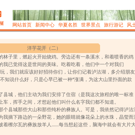
网站首页
新闻中心
华夏名胜
世界景点
旅行游记
风
洋芋花开（二）
的林子里，燃起火开始烧鸡。旁边还有一条溪水，和着喷香的鸡
的我已觉得这是世间的美味。吃着吃着，他们中一个对我们
里玩，我们就应该好好招待你们，让你们记着泸沽湖，多介绍朋友
都不知说什么好，只是心早已被一种*涨满，为这大山里扑面的款
了县城，他们主动为我们安排了住宿（是我这次旅程的唯一标准
上车，挥手之间，才想起他们叫什么名字我们都不知道。
那个县城那些大山和那些纯朴的彝族人。可是，我依然记得泸沽
为我摘下路边的一朵野花，她的眼睛就像花朵上的水珠，晶莹而
着檫尔瓦的彝族放羊人......每当想起这些，脑海中就会有大片