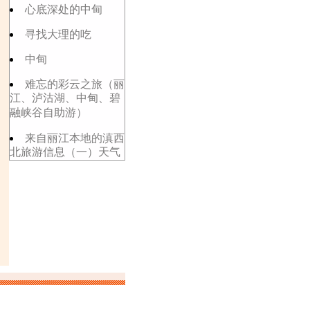
心底深处的中甸
寻找大理的吃
中甸
难忘的彩云之旅（丽
江、泸沽湖、中甸、碧
融峡谷自助游）
来自丽江本地的滇西
北旅游信息（一）天气