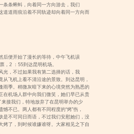
一条条蝌蚪，向着同一方向游去，我们
这道道雨痕沿着不同轨迹却向着同一方向而
然后便开始了漫长的等待，中午飞机误
票，2 ：55到达昆明机场。
风光，不过如果我有第二选择的话，我
竟从飞机上看不清沿途的景致。到达昆明，
逢雨季。稍微灰暗下来的心境突然为熟悉的
正在机场人群中向我们微笑，她们早已从贵
为了来接我们，特地放弃了在昆明举办的少
遗憾不已。两人都有不同程度的“烤”伤，
肤是不可同日而语，不过我们安慰她们，没
大烤了，到时候谁嫌谁呀。大家相见之下自
。