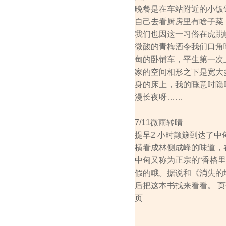
晚餐是在车站附近的小饭
自己去看厨房里有啥子菜
我们也因这一习俗在虎跳
微酸的青梅酒令我们口角
甸的卧铺车，平生第一次
家的空间相形之下是宽大
身的床上，我的睡意时隐
漫长夜呀……
7/11微雨转晴
提早2 小时颠簸到达了
横看成林侧成峰的味道，
中甸又称为正宗的“香格里
假的哦。据说和《消失的
后把这本书找来看看。
页
页