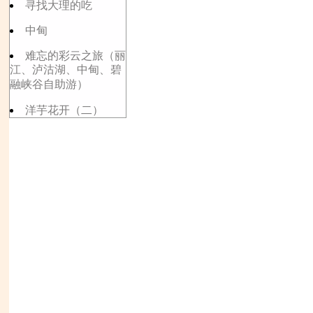
寻找大理的吃
中甸
难忘的彩云之旅（丽
江、泸沽湖、中甸、碧
融峡谷自助游）
洋芋花开（二）