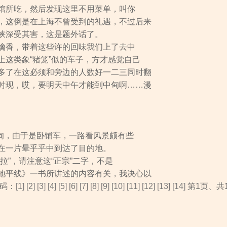
馆所吃，然后发现这里不用菜单，叫你
，这倒是在上海不曾受到的礼遇，不过后来
峡深受其害，这是题外话了。
噙香，带着这些许的回味我们上了去中
上这类象“猪笼”似的车子，方才感觉自己
多了在这必须和旁边的人数好一二三同时翻
时现，哎，要明天中午才能到中甸啊……漫
中甸，由于是卧铺车，一路看风景颇有些
在一片晕乎乎中到达了目的地。
拉”，请注意这“正宗”二字，不是
地平线》一书所讲述的内容有关，我决心以
码：
[1]
[2]
[3]
[4]
[5]
[6]
[7]
[8]
[9]
[10]
[11]
[12]
[13]
[14]
第1页、共1