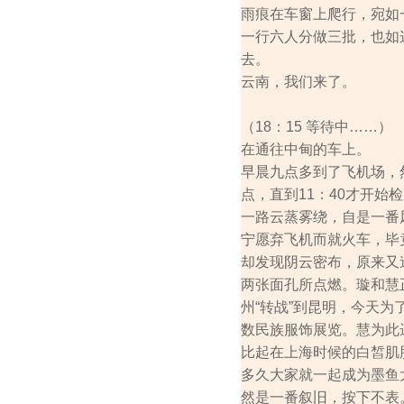
雨痕在车窗上爬行，宛如
一行六人分做三批，也如
去。
云南，我们来了。
（18：15 等待中……）
在通往中甸的车上。
早晨九点多到了飞机场，
点，直到11：40才开始检
一路云蒸雾绕，自是一番
宁愿弃飞机而就火车，毕
却发现阴云密布，原来又
两张面孔所点燃。璇和慧
州“转战”到昆明，今天
数民族服饰展览。慧为此
比起在上海时候的白皙肌
多久大家就一起成为墨鱼
然是一番叙旧，按下不表