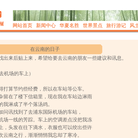
网站首页
新闻中心
华夏名胜
世界景点
旅行游记
风
在云南的日子
找出来后贴上来，希望给要去云南的朋友一些建议和讯息。
8在去机场的车上）
得打算节约些经费，所以在车站等公车。
伞留在了楼下信箱里，现在我在车站边淋雨
的我淋成了半个落汤鸡。
加问讯找到了去浦东国际机场的车站，
机场一线的芳踪。车上的空调差点没把我冻
上，头发在往下滴水，衣服也可以绞出些许
次云南之行，渐渐悄悄我忘却了寒冷。