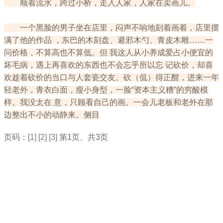
顺着流水，跨过小桥，走入人家，人家在卖画儿。
一个黑脸的男子坐在店里，闷声不响地刻着画着，店里摆
满了他的作品 ，东巴的木刻盘、避邪木勺、青皮木雕……一
问价格，不算高也不算低。但 我这人从小养成爱占小便宜的
坏毛病，遇上再喜欢的东西也不会忘乎所以忘 记砍价，却喜
欢趁着砍价的当口与人套瓷交友。砍（侃）得正酣，进来一年
轻老外，青衣白面，瘦小身型，一脸“资本主义糟”的穷酸模
样。我没太在 意，只顾看自己的画。一会儿老板和老外在那
边整出不小的动静来。侧目
页码：
[1]
[2]
[3]
第1页、共3页