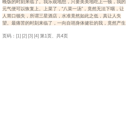
晚饭的时刻来临了。我乐观地想，只要美美地吃上一顿，我的
元气便可以恢复上。上菜了，“八菜一汤”，竟然无法下咽，让
人胃口顿失，所谓三星酒店，水准竟然如此之低，真让人失
望。最痛苦的时刻来临了，一向自诩身体健壮的我，竟然产生
页码：
[1]
[2]
[3]
[4]
第1页、共4页