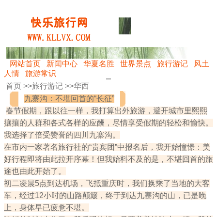
网站首页
新闻中心
华夏名胜
世界景点
旅行游记
风土
人情
旅游常识
首页 >>
旅行游记
>>
华西
九寨沟：不堪回首的“长征”
春节假期，跟以往一样，我打算出外旅游，避开城市里熙熙
攘攘的人群和各式各样的应酬，尽情享受假期的轻松和愉快。
我选择了倍受赞誉的四川九寨沟。
在市内一家著名旅行社的“贵宾团”中报名后，我开始憧憬：美
好行程即将由此拉开序幕！但我始料不及的是，不堪回首的旅
途也由此开始了。
初二凌晨5点到达机场，飞抵重庆时，我们换乘了当地的大客
车，经过12小时的山路颠簸，终于到达九寨沟的山，已是晚
上，身体早已疲惫不堪。