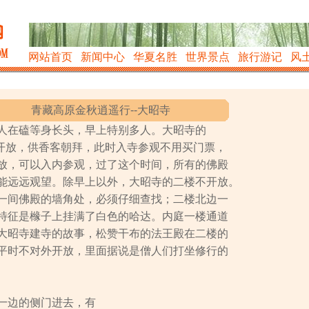
网站首页
新闻中心
华夏名胜
世界景点
旅行游记
风
青藏高原金秋逍遥行--大昭寺
人在磕等身长头，早上特别多人。大昭寺的
右开放，供香客朝拜，此时入寺参观不用买门票，
放，可以入内参观，过了这个时间，所有的佛殿
能远远观望。除早上以外，大昭寺的二楼不开放。
一间佛殿的墙角处，必须仔细查找；二楼北边一
特征是橼子上挂满了白色的哈达。内庭一楼通道
大昭寺建寺的故事，松赞干布的法王殿在二楼的
平时不对外开放，里面据说是僧人们打坐修行的
边的侧门进去，有