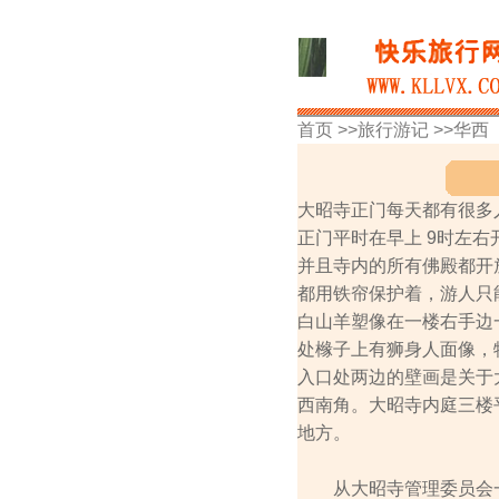
首页 >>
旅行游记
>>
华西
大昭寺正门每天都有很多
正门平时在早上 9时左
并且寺内的所有佛殿都开
都用铁帘保护着，游人只
白山羊塑像在一楼右手边
处橼子上有狮身人面像，
入口处两边的壁画是关于
西南角。大昭寺内庭三楼
地方。
从大昭寺管理委员会一