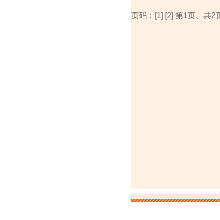
页码：
[1]
[2]
第1页、共2