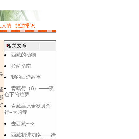
土人情
旅游常识
相关文章
西藏的动物
拉萨指南
晃
我的西游故事
青藏行（8）——夜
些
色下的拉萨
那
好
青藏高原金秋逍遥
行--大昭寺
去西藏~~2
西藏初进功略——给