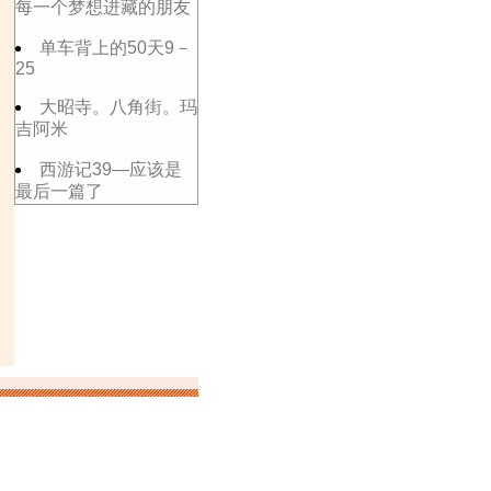
每一个梦想进藏的朋友
单车背上的50天9－
25
大昭寺。八角街。玛
吉阿米
西游记39—应该是
最后一篇了