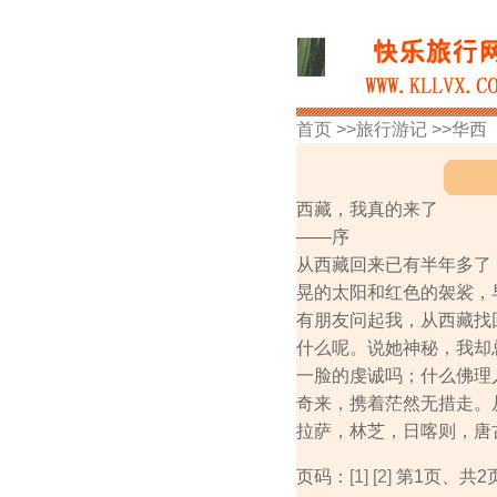
首页 >>
旅行游记
>>
华西
西藏，我真的来了
——序
从西藏回来已有半年多了
晃的太阳和红色的袈裟，
有朋友问起我，从西藏找
什么呢。说她神秘，我却
一脸的虔诚吗；什么佛理
奇来，携着茫然无措走。
拉萨，林芝，日喀则，唐古
页码：
[1]
[2]
第1页、共2