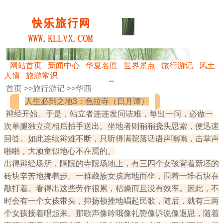
网站首页
新闻中心
华夏名胜
世界景点
旅行游记
风土
人情
旅游常识
首页 >>
旅行游记
>>
华西
人生必到之地3：色拉寺（日月谭）
辩经开始。于是，站立者连连发问诘难，每出一问，必做一
次单腿独立亮相后拍手送出。坐地者则稍稍挠头思索，便迅速
回答。如此连续辩难不断，只听得满院落话语声嗡嗡，击掌声
啪啪，大顽童似地心不在焉的。
出得辩经场所，隔院的寺院场地上，有三四个女孩背着新坯的
砖块辛苦地挪着步。一群藏族女孩席地而坐，围着一堆石块在
敲打着。看得出这些劳作很累，枯燥而且没有效率。因此，不
时会有一个女孩带头，抑扬顿挫地唱起民歌，随后，就有三两
个女孩接着唱起来。那歌声像吟哦像礼赞像诉说像遐思，随着