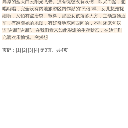
高原的蓝天白云阳光飞去。没有忧愁没有哀伤，即兴而起，想
唱就唱，完全没有内地旅游区内作派的“民俗”样。女儿想走拢
细听，又怕有点唐突。孰料，那些女孩落落大方，主动邀她近
前，有翻翻她的地图，有好奇地东问西问的，不时还来句汉
语“谢谢”“谢谢”。在我们看来如此艰难的生存状态，在她们则
充满欢乐愉悦。突然想
页码：
[1]
[2]
[3]
[4]
第3页、共4页