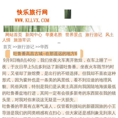
网站首页
新闻中心
华夏名胜
世界景点
旅行游记
风土
人情
旅游常识
首页 >>
旅行游记
>>
华西
吐鲁番高昌古城--在那遥远的地方6
9月9日晚8点40分，我们坐夜火车离开敦煌，在车上睡了一
夜，于次日早上5点多到达了新疆吐鲁番。坐夜火车既节约时
间，又省却了旅馆费，是出行的不错选择。但我却不喜欢这种
形式，因为窗外也是一条美的风景线，看不到沿途的地理风
貌、民俗风情，特别是我们是从黄土高原向我国陆地海拔最低
的吐鲁番盆地行进，其间一定有会很多新奇的东西留在我的镜
头里，对我对你来说这无疑是一大损失。
吐鲁番的早晨有点寒气逼人，仅管看到接站的新疆国旅的小王
导游是我们的同类稍感有点扫心，但大家还是感到象见到亲人