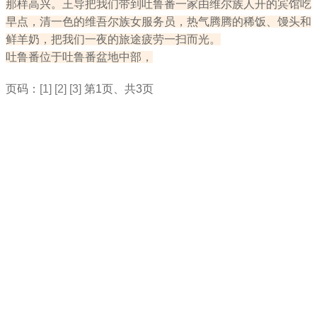
那样高兴。王导把我们带到吐鲁番一家由维尔族人开的宾馆吃
早点，清一色的维吾尔族女服务员，热气腾腾的稀饭、馒头和
鲜羊奶，把我们一夜的旅途疲劳一扫而光。
吐鲁番位于吐鲁番盆地中部，
页码：
[1]
[2]
[3]
第1页、共3页