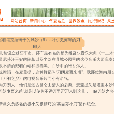
网站首页
新闻中心
华夏名胜
世界景点
旅行游记
风
浴着塔克拉玛干的风沙（6）--叶尔羌河畔的刀
郎人
这儿曾设立过莎车市。莎车最有名的是为维吾尔音乐大典《十二木
曼尼莎汗王妃的陵墓以及坐落在县城公园里的这位音乐大师弹奏
数不清的戴着白帽和披着黑、白纱巾的维吾尔人。
统舞蹈，在麦盖提，这种舞蹈叫“刀朗麦西来甫”。我那位海南朋
《刀朗之乡》的电视音乐片而小有名气。
为刀朗人，他们是远古昆仑山猎人的后裔。麦盖提又是塔里木沙
“刀朗麦西来甫”就足以使你不远万里迢迢来到这儿，一睹刀朗之乡
新疆久负盛名的极小又极精巧的“英吉莎小刀”留作纪念。