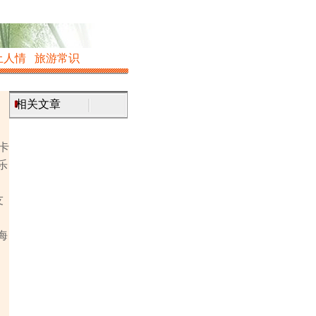
土人情
旅游常识
相关文章
卡
乐
友
海