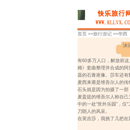
首页 >>
旅行游记
>>
华西
沐
有60多万人口，解放前
姆》套曲整理并合成的阿
器的石膏座像。莎车还有
麦西来甫是维吾尔人的传
石头就是因为拍摄了一部
麦盖提的维吾尔人称自己
中的一处“世外乐园”，仅
刀朗人的风采。
在英吉莎，我挑了几把在