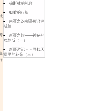
穆斯林的礼拜
，
如歌的行板
就
南疆之2-南疆初识伊
斯兰
骑
新疆之旅——神秘的
哈纳斯（一）
新疆游记－－寻找天
班
堂里的花朵（三）
行