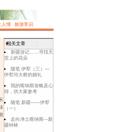
土人情
旅游常识
相关文章
新疆游记……寻找天
堂上的花朵
随笔 伊犁（三）—
伊犁河大桥的婚礼
我的喀纳斯攻略及心
得，供大家参考
禾
随笔 新疆——伊犁
味
（一）
做
走向净土喀纳斯---新
疆钟林