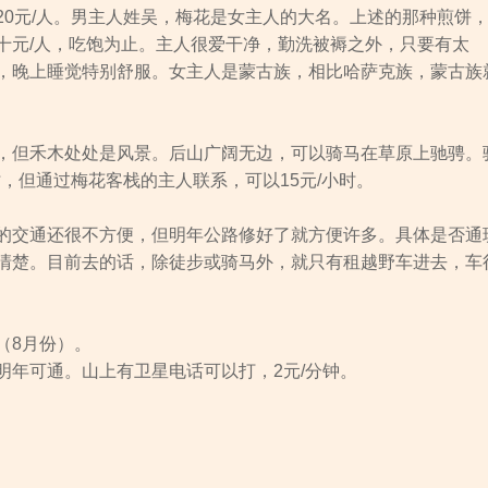
20元/人。男主人姓吴，梅花是女主人的大名。上述的那种煎饼
十元/人，吃饱为止。主人很爱干净，勤洗被褥之外，只要有太
，晚上睡觉特别舒服。女主人是蒙古族，相比哈萨克族，蒙古族
，但禾木处处是风景。后山广阔无边，可以骑马在草原上驰骋。
时，但通过梅花客栈的主人联系，可以15元/小时。
的交通还很不方便，但明年公路修好了就方便许多。具体是否通
清楚。目前去的话，除徒步或骑马外，就只有租越野车进去，车
（8月份）。
明年可通。山上有卫星电话可以打，2元/分钟。