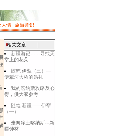
土人情
旅游常识
相关文章
新疆游记……寻找天
朋
堂上的花朵
吃
随笔 伊犁（三）—
伊犁河大桥的婚礼
场
我的喀纳斯攻略及心
得，供大家参考
司
随笔 新疆——伊犁
那
（一）
车
走向净土喀纳斯---新
解
疆钟林