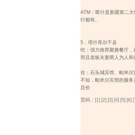
ATM：喀什是新疆第二
行都有。
5．塔什库尔干县
吃：强力推荐聚雅餐厅，
而且老板夫妻两人为人和
住：石头城宾馆、帕米尔
不知，帕米尔宾馆的服务
且价
页码：
[1]
[2]
[3]
[4]
[5]
[6]
[