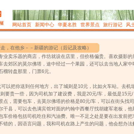
网站首页
新闻中心
华夏名胜
世界景点
旅行游记
风
行走，在他乡－－新疆的游记（后记及攻略）
专业卖乐器的商店，作坊就设在店里，但价格偏贵。喜欢摄影的
车去郊区的莫尔佛塔，途中经过一个果园，还可以去当地人家中
石榴转盘那里，门票6元。
元可以把你送到任何地方，出了城则是10元，比如火车站。去机
区则要贵一些，因为司机加了建设费，我是20元/车，最低是15元/
景点，需要包车，去莫尔佛塔的价格是80元/车，可以在街头找
尔干县，可以去色满宾馆对面的约翰中西餐厅找胡建军老板，他
包车价格包括司机吃住和汽油费。唯一不足之处是要在出发前把
不错的，因语言问题，我和司机在路上产生的问题，他会想办法