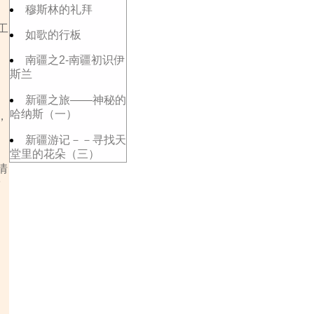
穆斯林的礼拜
工
如歌的行板
南疆之2-南疆初识伊
斯兰
新疆之旅——神秘的
哈纳斯（一）
，
新疆游记－－寻找天
堂里的花朵（三）
情
而